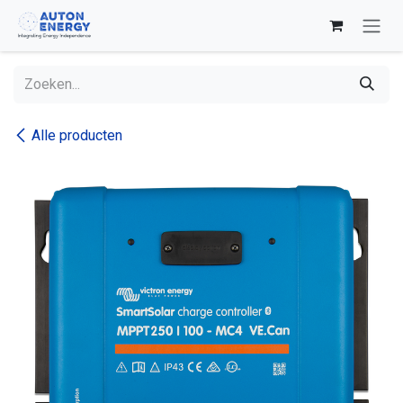
Overslaan naar inhoud
Alle producten