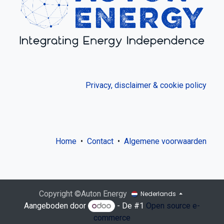
Privacy, disclaimer & cookie policy
Home
•
Contact
•
Algemene voorwaarden
Copyright ©Auton Energy
Nederlands
Aangeboden door
- De #1
Open source e-
commerce