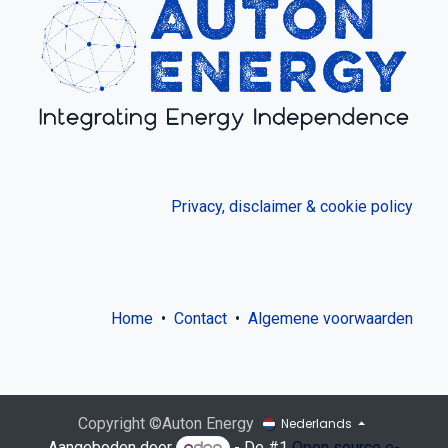
Privacy, disclaimer & cookie policy
Home
•
Contact
•
Algemene voorwaarden
Copyright ©Auton Energy
Nederlands
Aangeboden door
- De #1
Open source e-