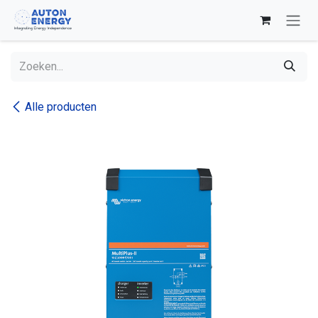
Overslaan naar inhoud
Alle producten