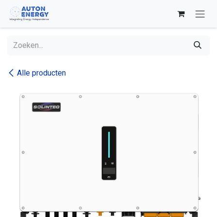
Overslaan naar inhoud
Alle producten