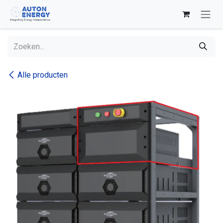
Overslaan naar inhoud
Alle producten