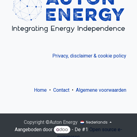
Privacy, disclaimer & cookie policy
Home
•
Contact
•
Algemene voorwaarden
Copyright ©Auton Energy
Nederlands
Aangeboden door
- De #1
Open source e-
commerce