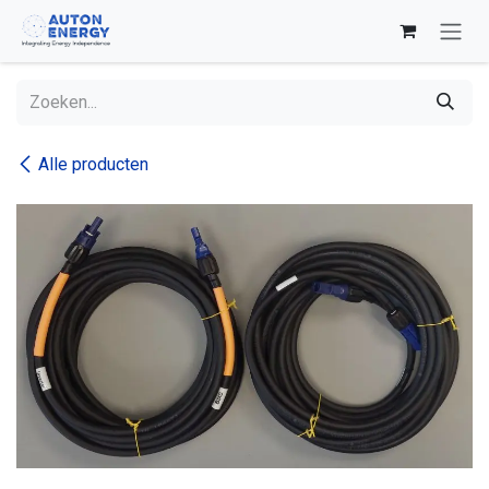
Overslaan naar inhoud
Alle producten