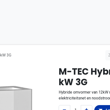
Bouw en Mobiel
DC-Microgrid
Installatiepartner
 kW 3G
M-TEC Hybr
kW 3G
Hybride omvormer van 12kW me
elektriciteitsnet en noodstro