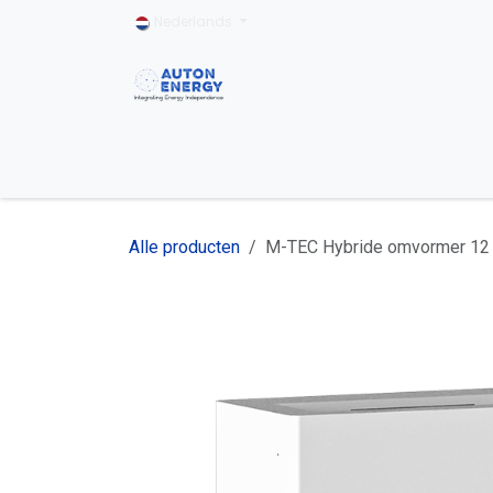
Overslaan naar inhoud
Nederlands
Home
Particulier
Bedrijfseigenaar
Alle producten
M-TEC Hybride omvormer 12