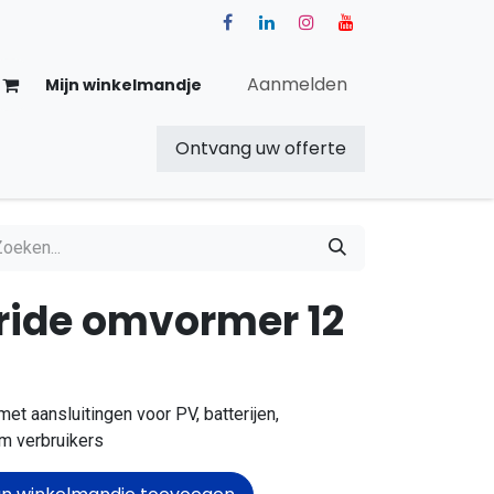
Aanmelden
Mijn winkelmandje
Ontvang uw offerte
Over ons
Blog
Shop
ide omvormer 12
t aansluitingen voor PV, batterijen,
om verbruikers