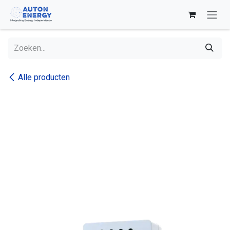
Overslaan naar inhoud
Alle producten