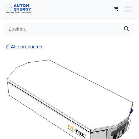
Overslaan naar inhoud
Alle producten