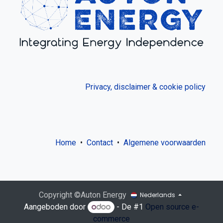
Privacy, disclaimer & cookie policy
Home
•
Contact
•
Algemene voorwaarden
Copyright ©Auton Energy
Nederlands
Aangeboden door
- De #1
Open source e-
commerce