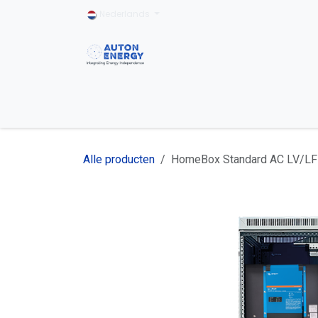
Overslaan naar inhoud
Nederlands
Home
Particulier
Bedrijfseigenaar
Alle producten
HomeBox Standard AC LV/LFP