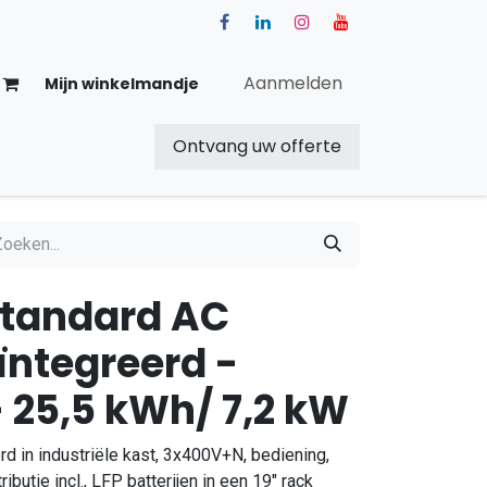
Aanmelden
Mijn winkelmandje
Ontvang uw offerte
Over ons
Blog
Shop
tandard AC
ïntegreerd -
 25,5 kWh/ 7,2 kW
 in industriële kast, 3x400V+N, bediening,
butie incl., LFP batterijen in een 19" rack