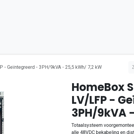
Bouw en Mobiel
DC-Microgrid
Installatiepartner
 - Geïntegreerd - 3PH/9kVA - 25,5 kWh/ 7,2 kW
HomeBox S
LV/LFP - Ge
3PH/9kVA -
Totaalsysteem voorgemonteerd
alle 48VDC bekabeling en distri