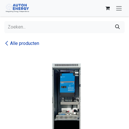
Overslaan naar inhoud
Alle producten