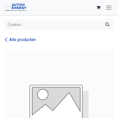
Overslaan naar inhoud
Alle producten