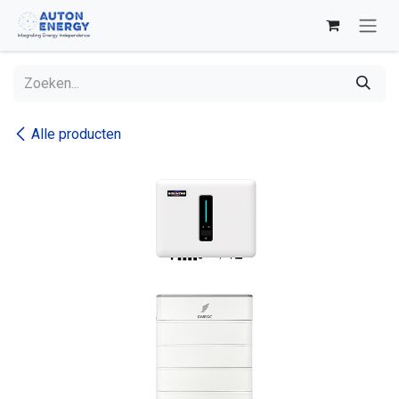
Overslaan naar inhoud
Alle producten