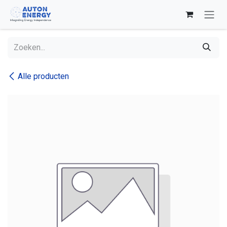
Overslaan naar inhoud
Alle producten