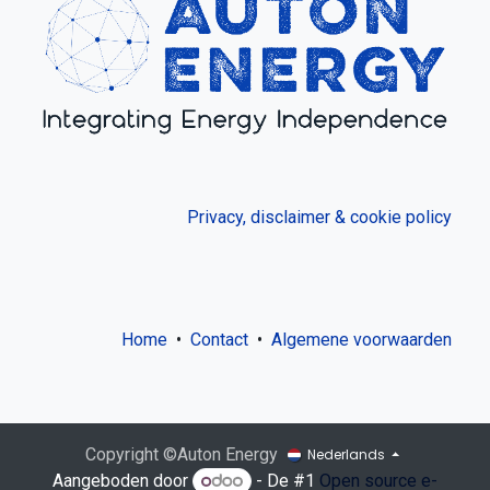
Privacy, disclaimer & cookie policy
Home
•
Contact
•
Algemene voorwaarden
Copyright ©Auton Energy
Nederlands
Aangeboden door
- De #1
Open source e-