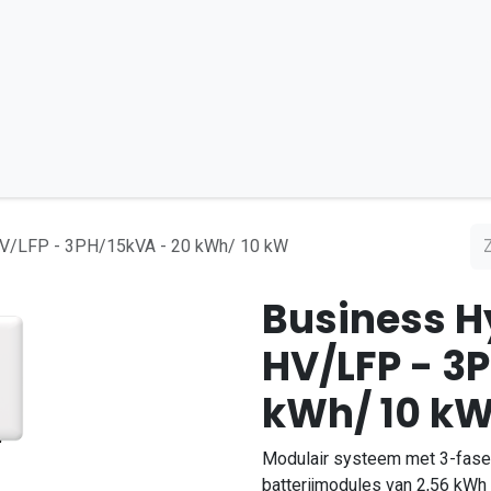
Bouw en Mobiel
DC-Microgrid
Installatiepartner
HV/LFP - 3PH/15kVA - 20 kWh/ 10 kW
Business H
HV/LFP - 3
kWh/ 10 k
Modulair systeem met 3-fase 
batterijmodules van 2,56 kWh