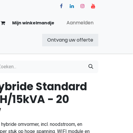
Aanmelden
Mijn winkelmandje
Ontvang uw offerte
Over ons
Blog
Shop
ybride Standard
PH/15kVA - 20
W
hybride omvormer, incl. noodstroom, en
 per stuk op hoge spanning. WIFI module en