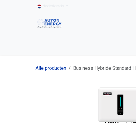
Overslaan naar inhoud
Nederlands
Home
Particulier
Bedrijfseigenaar
Alle producten
Business Hybride Standard 