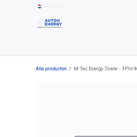
Overslaan naar inhoud
Nederlands
Home
Particulier
Bedrijfseigenaar
Alle producten
M-Tec Energy Tower - 3PH/4