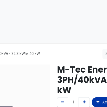
Bouw en Mobiel
DC-Microgrid
Installatiepartner
0kVA - 82,8 kWh/ 40 kW
M-Tec Ener
3PH/40kVA 
kW
Aa