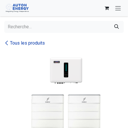
Se rendre au contenu
Tous les produits