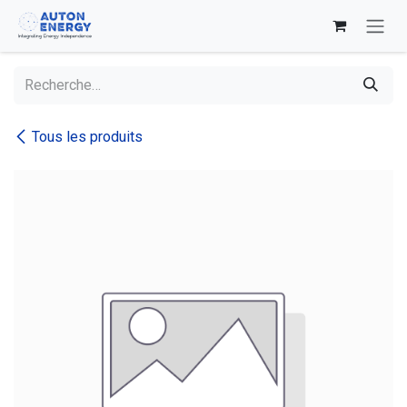
Se rendre au contenu
Tous les produits